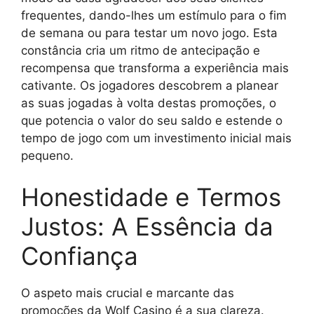
frequentes, dando-lhes um estímulo para o fim
de semana ou para testar um novo jogo. Esta
constância cria um ritmo de antecipação e
recompensa que transforma a experiência mais
cativante. Os jogadores descobrem a planear
as suas jogadas à volta destas promoções, o
que potencia o valor do seu saldo e estende o
tempo de jogo com um investimento inicial mais
pequeno.
Honestidade e Termos
Justos: A Essência da
Confiança
O aspeto mais crucial e marcante das
promoções da Wolf Casino é a sua clareza.