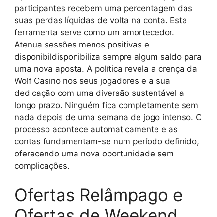
participantes recebem uma percentagem das
suas perdas líquidas de volta na conta. Esta
ferramenta serve como um amortecedor.
Atenua sessões menos positivas e
disponibildisponibiliza sempre algum saldo para
uma nova aposta. A política revela a crença da
Wolf Casino nos seus jogadores e a sua
dedicação com uma diversão sustentável a
longo prazo. Ninguém fica completamente sem
nada depois de uma semana de jogo intenso. O
processo acontece automaticamente e as
contas fundamentam-se num período definido,
oferecendo uma nova oportunidade sem
complicações.
Ofertas Relâmpago e
Ofertas de Weekend