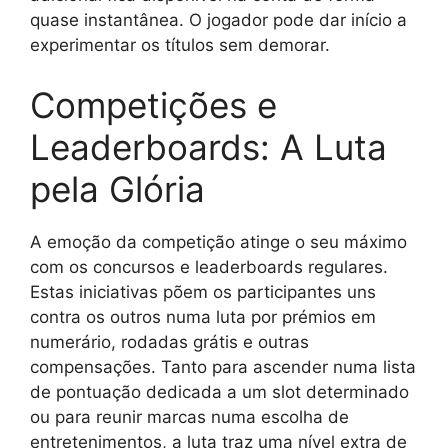
quase instantânea. O jogador pode dar início a
experimentar os títulos sem demorar.
Competições e
Leaderboards: A Luta
pela Glória
A emoção da competição atinge o seu máximo
com os concursos e leaderboards regulares.
Estas iniciativas põem os participantes uns
contra os outros numa luta por prémios em
numerário, rodadas grátis e outras
compensações. Tanto para ascender numa lista
de pontuação dedicada a um slot determinado
ou para reunir marcas numa escolha de
entretenimentos, a luta traz uma nível extra de