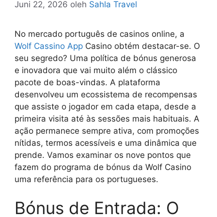
Juni 22, 2026
oleh
Sahla Travel
No mercado português de casinos online, a
Wolf Cassino App
Casino obtém destacar-se. O
seu segredo? Uma política de bónus generosa
e inovadora que vai muito além o clássico
pacote de boas-vindas. A plataforma
desenvolveu um ecossistema de recompensas
que assiste o jogador em cada etapa, desde a
primeira visita até às sessões mais habituais. A
ação permanece sempre ativa, com promoções
nítidas, termos acessíveis e uma dinâmica que
prende. Vamos examinar os nove pontos que
fazem do programa de bónus da Wolf Casino
uma referência para os portugueses.
Bónus de Entrada: O