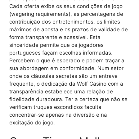
Cada oferta exibe os seus condições de jogo
(wagering requirements), as percentagens de
contribuição dos entretenimentos, os limites
máximos de aposta e os prazos de validade de
forma transparente e acessível. Esta
sinceridade permite que os jogadores
portugueses façam escolhas informadas.
Percebem o que é esperado e podem traçar a
sua abordagem em conformidade. Num setor
onde os cláusulas secretas são um entrave
frequente, o dedicação da Wolf Casino com a
transparência estabelece uma relação de
fidelidade duradoura. Ter a certeza que não se
verificam truques escondidos faculta
concentrar-se apenas na diversão e na
excitação do jogo.