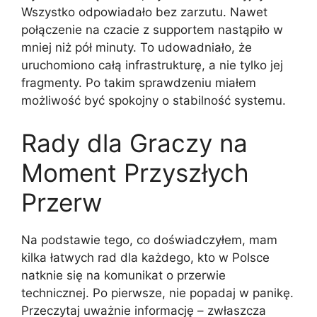
Wszystko odpowiadało bez zarzutu. Nawet
połączenie na czacie z supportem nastąpiło w
mniej niż pół minuty. To udowadniało, że
uruchomiono całą infrastrukturę, a nie tylko jej
fragmenty. Po takim sprawdzeniu miałem
możliwość być spokojny o stabilność systemu.
Rady dla Graczy na
Moment Przyszłych
Przerw
Na podstawie tego, co doświadczyłem, mam
kilka łatwych rad dla każdego, kto w Polsce
natknie się na komunikat o przerwie
technicznej. Po pierwsze, nie popadaj w panikę.
Przeczytaj uważnie informację – zwłaszcza