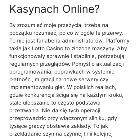
Kasynach Online?
By zrozumieć moje przeżycia, trzeba na
początku rozumieć, po co w ogóle te przerwy.
To nie jest fanaberia administratorów. Platformy
takie jak Lotto Casino to złożone maszyny. Aby
funkcjonowały sprawnie i stabilnie, potrzebują
regularnych przeglądów. Pomyśl o aktualizacji
oprogramowania, poprawkach w systemie
płatności, migracji na nowe serwery czy
implementowaniu gier. W polskich realiach,
gdzie konkurencja ściga się na każdym kroku,
stałe ulepszanie to często podstawa
przetrwania. Nie da się tych operacji
przeprowadzić przy włączonym silniku, gdy
tysiące graczy obstawia zakłady. To jak
przekładanie szyn na czynnej linii kolejnej –