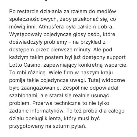
Po restarcie działania zajrzałem do mediów
społecznościowych, żeby przekonać się, co
mówią inni. Atmosfera była całkiem dobra.
Występowały pojedyncze głosy osób, które
doświadczyły problemy – na przykład z
dostępem przez pierwsze minuty. Ale pod
każdym takim postem był już dostępny support
Lotto Casino, zapewniający konkretną wsparcie.
To robi różnicę. Wiele firm w naszym kraju
pomija takie pojedyncze uwagi. Tutaj widoczne
było zaangażowanie. Zespół nie odpowiadał
szablonami, ale starał się realnie usunąć
problem. Przerwa techniczna to nie tylko
zadanie informatyków. To też próba dla całego
działu obsługi klienta, który musi być
przygotowany na szturm pytań.