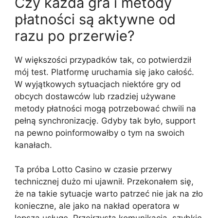
Czy każda gra i metody
płatności są aktywne od
razu po przerwie?
W większości przypadków tak, co potwierdził
mój test. Platformę uruchamia się jako całość.
W wyjątkowych sytuacjach niektóre gry od
obcych dostawców lub rzadziej używane
metody płatności mogą potrzebować chwili na
pełną synchronizację. Gdyby tak było, support
na pewno poinformowałby o tym na swoich
kanałach.
Ta próba Lotto Casino w czasie przerwy
technicznej dużo mi ujawnił. Przekonałem się,
że na takie sytuacje warto patrzeć nie jak na zło
konieczne, ale jako na nakład operatora w