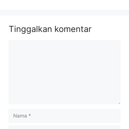
Tinggalkan komentar
Komentar
Nama
Surel