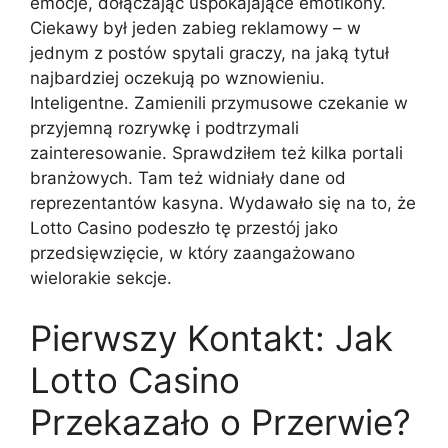
emocje, dołączając uspokajające emotikony.
Ciekawy był jeden zabieg reklamowy – w
jednym z postów spytali graczy, na jaką tytuł
najbardziej oczekują po wznowieniu.
Inteligentne. Zamienili przymusowe czekanie w
przyjemną rozrywkę i podtrzymali
zainteresowanie. Sprawdziłem też kilka portali
branżowych. Tam też widniały dane od
reprezentantów kasyna. Wydawało się na to, że
Lotto Casino podeszło tę przestój jako
przedsięwzięcie, w który zaangażowano
wielorakie sekcje.
Pierwszy Kontakt: Jak
Lotto Casino
Przekazało o Przerwie?