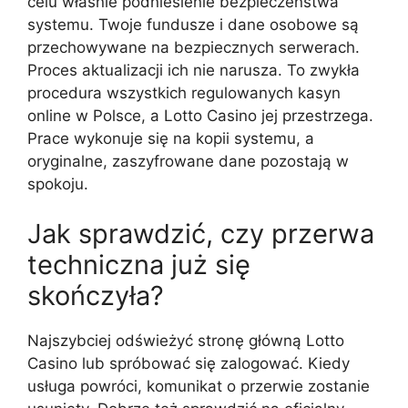
celu właśnie podniesienie bezpieczeństwa
systemu. Twoje fundusze i dane osobowe są
przechowywane na bezpiecznych serwerach.
Proces aktualizacji ich nie narusza. To zwykła
procedura wszystkich regulowanych kasyn
online w Polsce, a Lotto Casino jej przestrzega.
Prace wykonuje się na kopii systemu, a
oryginalne, zaszyfrowane dane pozostają w
spokoju.
Jak sprawdzić, czy przerwa
techniczna już się
skończyła?
Najszybciej odświeżyć stronę główną Lotto
Casino lub spróbować się zalogować. Kiedy
usługa powróci, komunikat o przerwie zostanie