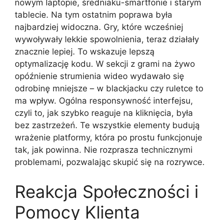
nowym laptopie, średniaku-smartfonie i starym
tablecie. Na tym ostatnim poprawa była
najbardziej widoczna. Gry, które wcześniej
wywoływały lekkie spowolnienia, teraz działały
znacznie lepiej. To wskazuje lepszą
optymalizację kodu. W sekcji z grami na żywo
opóźnienie strumienia wideo wydawało się
odrobinę mniejsze – w blackjacku czy ruletce to
ma wpływ. Ogólna responsywność interfejsu,
czyli to, jak szybko reaguje na kliknięcia, była
bez zastrzeżeń. Te wszystkie elementy budują
wrażenie platformy, która po prostu funkcjonuje
tak, jak powinna. Nie rozprasza technicznymi
problemami, pozwalając skupić się na rozrywce.
Reakcja Społeczności i
Pomocy Klienta