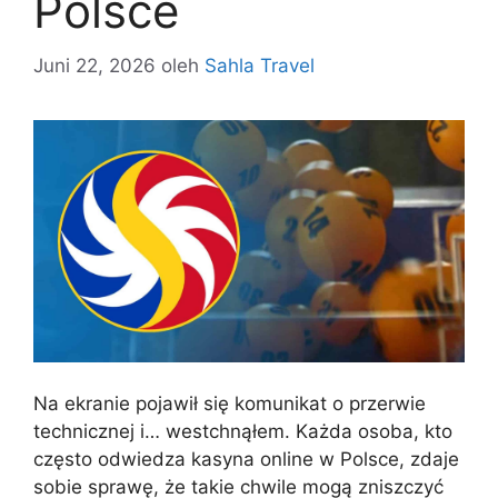
Polsce
Juni 22, 2026
oleh
Sahla Travel
Na ekranie pojawił się komunikat o przerwie
technicznej i… westchnąłem. Każda osoba, kto
często odwiedza kasyna online w Polsce, zdaje
sobie sprawę, że takie chwile mogą zniszczyć