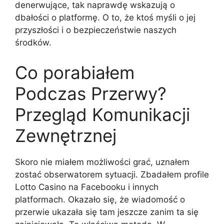
denerwujące, tak naprawdę wskazują o
dbałości o platformę. O to, że ktoś myśli o jej
przyszłości i o bezpieczeństwie naszych
środków.
Co porabiałem
Podczas Przerwy?
Przegląd Komunikacji
Zewnętrznej
Skoro nie miałem możliwości grać, uznałem
zostać obserwatorem sytuacji. Zbadałem profile
Lotto Casino na Facebooku i innych
platformach. Okazało się, że wiadomość o
przerwie ukazała się tam jeszcze zanim ta się