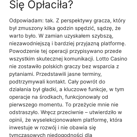
Się Opłaciła?
Odpowiadam: tak. Z perspektywy gracza, który
był zmuszony kilka godzin spędzić, sądzę, że
warto było. W zamian uzyskałem szybszą,
niezawodniejszą i bardziej przyjazną platformę.
Powodzenie tej operacji przypisywano przede
wszystkim skutecznej komunikacji. Lotto Casino
nie zostawiło polskich graczy bez wsparcia z
pytaniami. Przedstawili jasne terminy,
podtrzymywali kontakt. Cały powrót do
działania był gładki, a kluczowe funkcje, w tym
operacje na środkach, funkcjonowały od
pierwszego momentu. To przeżycie mnie nie
odstraszyło. Wręcz przeciwnie – utwierdziło w
opinii, że wyselekcjonowałem platformę, która
inwestuje w rozwój i nie obawia się
tymczasowych niedogodności dla