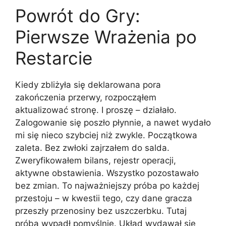
Powrót do Gry:
Pierwsze Wrażenia po
Restarcie
Kiedy zbliżyła się deklarowana pora
zakończenia przerwy, rozpocząłem
aktualizować stronę. I proszę – działało.
Zalogowanie się poszło płynnie, a nawet wydało
mi się nieco szybciej niż zwykle. Początkowa
zaleta. Bez zwłoki zajrzałem do salda.
Zweryfikowałem bilans, rejestr operacji,
aktywne obstawienia. Wszystko pozostawało
bez zmian. To najważniejszy próba po każdej
przestoju – w kwestii tego, czy dane gracza
przeszły przenosiny bez uszczerbku. Tutaj
próba wypadł pomyślnie. Układ wydawał się