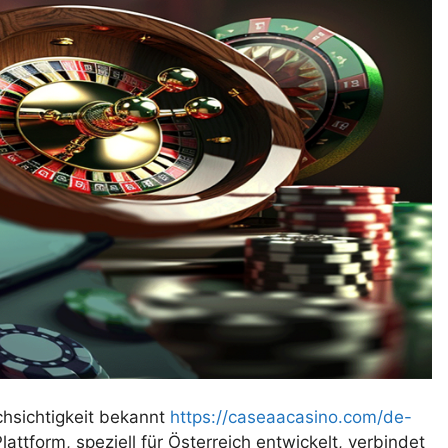
chsichtigkeit bekannt
https://caseaacasino.com/de-
attform, speziell für Österreich entwickelt, verbindet