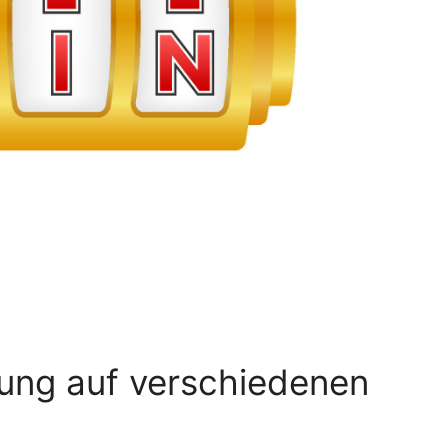
ung auf verschiedenen