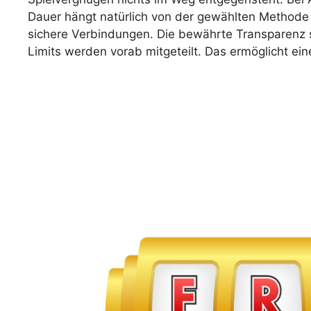
Dauer hängt natürlich von der gewählten Methode
sichere Verbindungen. Die bewährte Transparenz se
Limits werden vorab mitgeteilt. Das ermöglicht eine