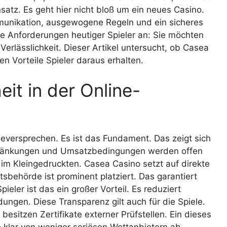
satz. Es geht hier nicht bloß um ein neues Casino.
mmunikation, ausgewogene Regeln und ein sicheres
 die Anforderungen heutiger Spieler an: Sie möchten
Verlässlichkeit. Dieser Artikel untersucht, ob Casea
n Vorteile Spieler daraus erhalten.
it in der Online-
eversprechen. Es ist das Fundament. Das zeigt sich
chränkungen und Umsatzbedingungen werden offen
 im Kleingedruckten. Casea Casino setzt auf direkte
tsbehörde ist prominent platziert. Das garantiert
ieler ist das ein großer Vorteil. Es reduziert
ngen. Diese Transparenz gilt auch für die Spiele.
esitzen Zertifikate externer Prüfstellen. Ein dieses