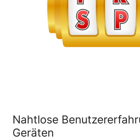
Nahtlose Benutzererfahr
Geräten