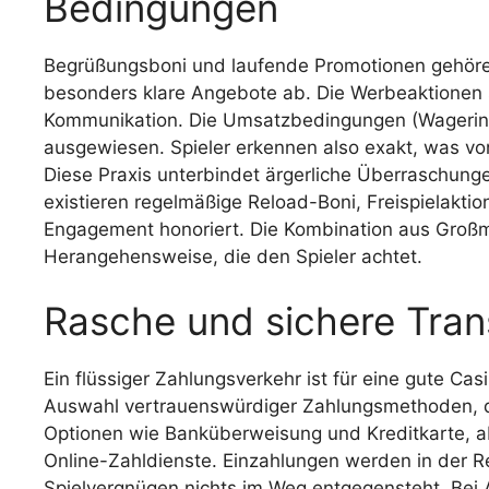
Bedingungen
Begrüßungsboni und laufende Promotionen gehören
besonders klare Angebote ab. Die Werbeaktionen s
Kommunikation. Die Umsatzbedingungen (Wagering 
ausgewiesen. Spieler erkennen also exakt, was vo
Diese Praxis unterbindet ärgerliche Überraschu
existieren regelmäßige Reload-Boni, Freispielakti
Engagement honoriert. Die Kombination aus Großm
Herangehensweise, die den Spieler achtet.
Rasche und sichere Tran
Ein flüssiger Zahlungsverkehr ist für eine gute Ca
Auswahl vertrauenswürdiger Zahlungsmethoden, die
Optionen wie Banküberweisung und Kreditkarte, a
Online-Zahldienste. Einzahlungen werden in der R
Spielvergnügen nichts im Weg entgegensteht. Bei 