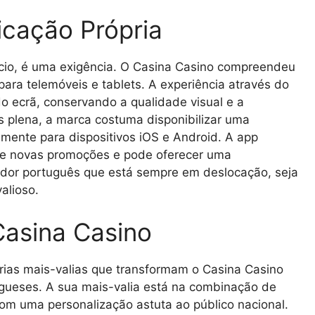
icação Própria
cio, é uma exigência. O Casina Casino compreendeu
ara telemóveis e tablets. A experiência através do
 ecrã, conservando a qualidade visual e a
s plena, a marca costuma disponibilizar uma
amente para dispositivos iOS e Android. A app
bre novas promoções e pode oferecer uma
zador português que está sempre em deslocação, seja
alioso.
Casina Casino
árias mais-valias que transformam o Casina Casino
ugueses. A sua mais-valia está na combinação de
om uma personalização astuta ao público nacional.