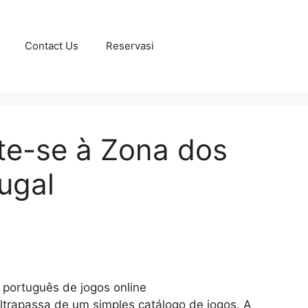
Contact Us
Reservasi
te-se à Zona dos
ugal
 português de jogos online
ultrapassa de um simples catálogo de jogos. A