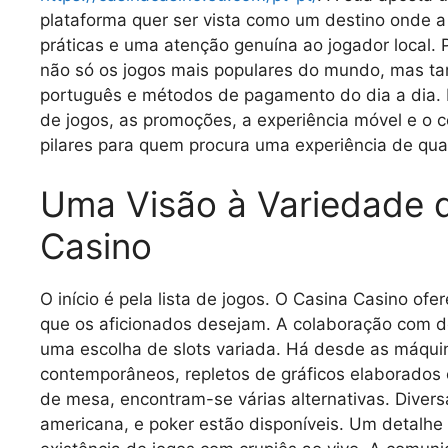
plataforma quer ser vista como um destino onde a
práticas e uma atenção genuína ao jogador local. 
não só os jogos mais populares do mundo, mas t
português e métodos de pagamento do dia a dia. E
de jogos, as promoções, a experiência móvel e o 
pilares para quem procura uma experiência de qua
Uma Visão à Variedade 
Casino
O início é pela lista de jogos. O Casina Casino ofe
que os aficionados desejam. A colaboração com 
uma escolha de slots variada. Há desde as máquina
contemporâneos, repletos de gráficos elaborados 
de mesa, encontram-se várias alternativas. Divers
americana, e poker estão disponíveis. Um detalhe