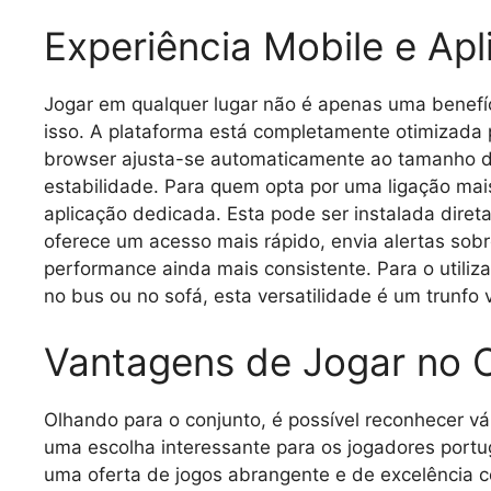
Experiência Mobile e Apl
Jogar em qualquer lugar não é apenas uma benefí
isso. A plataforma está completamente otimizada p
browser ajusta-se automaticamente ao tamanho do
estabilidade. Para quem opta por uma ligação mai
aplicação dedicada. Esta pode ser instalada diret
oferece um acesso mais rápido, envia alertas so
performance ainda mais consistente. Para o utili
no bus ou no sofá, esta versatilidade é um trunfo v
Vantagens de Jogar no 
Olhando para o conjunto, é possível reconhecer v
uma escolha interessante para os jogadores port
uma oferta de jogos abrangente e de excelência c