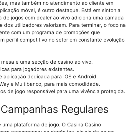
ções, mas também no atendimento ao cliente em
plicação móvel, é outro destaque. Está em sintonia
 de jogos com dealer ao vivo adiciona uma camada
 dos utilizadores valorizam. Para terminar, o foco na
tamente com um programa de promoções que
 perfil competitivo no setor em constante evolução
e mesa e uma secção de casino ao vivo.
icas para jogadores existentes.
e aplicação dedicada para iOS e Android.
Way e Multibanco, para mais comodidade.
os de jogo responsável para uma vivência protegida.
 Campanhas Regulares
e uma plataforma de jogo. O Casina Casino
ra recompensar os depósitos iniciais de novos