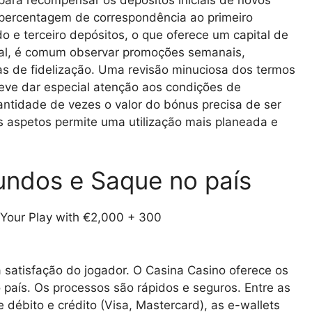
 percentagem de correspondência ao primeiro
 e terceiro depósitos, o que oferece um capital de
cial, é comum observar promoções semanais,
 de fidelização. Uma revisão minuciosa dos termos
eve dar especial atenção aos condições de
ntidade de vezes o valor do bónus precisa de ser
 aspetos permite uma utilização mais planeada e
undos e Saque no país
satisfação do jogador. O Casina Casino oferece os
aís. Os processos são rápidos e seguros. Entre as
 débito e crédito (Visa, Mastercard), as e-wallets