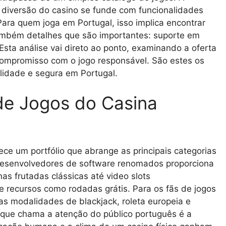
 diversão do casino se funde com funcionalidades
Para quem joga em Portugal, isso implica encontrar
ambém detalhes que são importantes: suporte em
sta análise vai direto ao ponto, examinando a oferta
compromisso com o jogo responsável. São estes os
lidade e segura em Portugal.
de Jogos do Casina
rece um portfólio que abrange as principais categorias
desenvolvedores de software renomados proporciona
s frutadas clássicas até video slots
e recursos como rodadas grátis. Para os fãs de jogos
as modalidades de blackjack, roleta europeia e
 que chama a atenção do público português é a