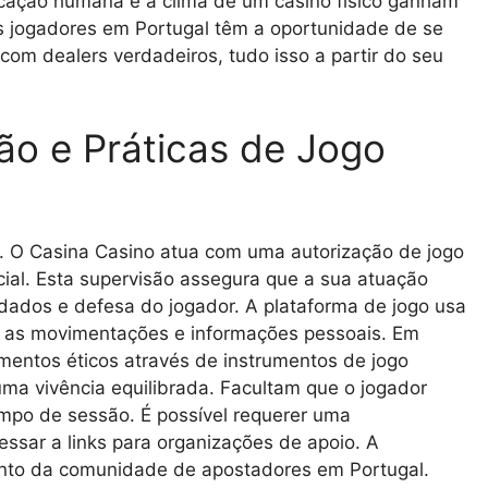
icação humana e a clima de um casino físico ganham
Os jogadores em Portugal têm a oportunidade de se
com dealers verdadeiros, tudo isso a partir do seu
o e Práticas de Jogo
al. O Casina Casino atua com uma autorização de jogo
cial. Esta supervisão assegura que a sua atuação
 dados e defesa do jogador. A plataforma de jogo usa
as as movimentações e informações pessoais. Em
entos éticos através de instrumentos de jogo
ma vivência equilibrada. Facultam que o jogador
tempo de sessão. É possível requerer uma
essar a links para organizações de apoio. A
junto da comunidade de apostadores em Portugal.