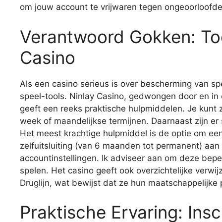
om jouw account te vrijwaren tegen ongeoorloofd
Verantwoord Gokken: Too
Casino
Als een casino serieus is over bescherming van sp
speel-tools. Ninlay Casino, gedwongen door en i
geeft een reeks praktische hulpmiddelen. Je kunt z
week of maandelijkse termijnen. Daarnaast zijn er
Het meest krachtige hulpmiddel is de optie om een
zelfuitsluiting (van 6 maanden tot permanent) aan t
accountinstellingen. Ik adviseer aan om deze beper
spelen. Het casino geeft ook overzichtelijke verw
Druglijn, wat bewijst dat ze hun maatschappelijke
Praktische Ervaring: Insc