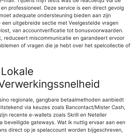
e-mail. Tijdens mijn tests was de reactietijd via de
k en professioneel. Deze service is een direct gevolg
 moet adequate ondersteuning bieden aan zijn
te een uitgebreide sectie met Veelgestelde vragen
lost, van accountverificatie tot bonusvoorwaarden.
dt, reduceert miscommunicatie en garandeert ervoor
oblemen of vragen die je hebt over het spelcollectie of
 Lokale
Verwerkingssnelheid
casino regionale, gangbare betaalmethoden aanbiedt
 uitstekend via keuzes zoals Bancontact/Mister Cash,
ijn recente e-wallets zoals Skrill en Neteller
a beveiligde gateways. Wat ik nuttig ervaar aan een
ans direct op je spelaccount worden bijgeschreven,