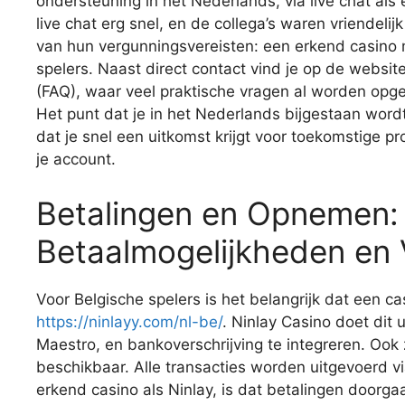
ondersteuning in het Nederlands, via live chat als 
live chat erg snel, en de collega’s waren vriendelij
van hun vergunningsvereisten: een erkend casino
spelers. Naast direct contact vind je op de websi
(FAQ), waar veel praktische vragen al worden opge
Het punt dat je in het Nederlands bijgestaan wor
dat je snel een uitkomst krijgt voor toekomstige pr
je account.
Betalingen en Opnemen:
Betaalmogelijkheden en 
Voor Belgische spelers is het belangrijk dat een 
https://ninlayy.com/nl-be/
. Ninlay Casino doet dit
Maestro, en bankoverschrijving te integreren. Ook z
beschikbaar. Alle transacties worden uitgevoerd vi
erkend casino als Ninlay, is dat betalingen doorga