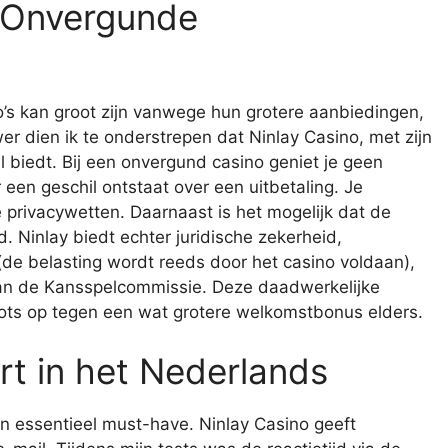
r Onvergunde
o’s kan groot zijn vanwege hun grotere aanbiedingen,
er dien ik te onderstrepen dat Ninlay Casino, met zijn
el biedt. Bij een onvergund casino geniet je geen
een geschil ontstaat over een uitbetaling. Je
privacywetten. Daarnaast is het mogelijk dat de
id. Ninlay biedt echter juridische zekerheid,
(de belasting wordt reeds door het casino voldaan),
van de Kansspelcommissie. Deze daadwerkelijke
ts op tegen een wat grotere welkomstbonus elders.
rt in het Nederlands
een essentieel must-have. Ninlay Casino geeft