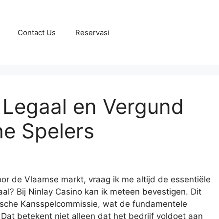
Contact Us
Reservasi
n Legaal en Vergund
he Spelers
or de Vlaamse markt, vraag ik me altijd de essentiële
gaal? Bij Ninlay Casino kan ik meteen bevestigen. Dit
lgische Kansspelcommissie, wat de fundamentele
Dat betekent niet alleen dat het bedrijf voldoet aan