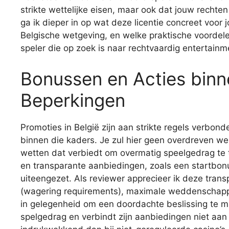
strikte wettelijke eisen, maar ook dat jouw rechte
ga ik dieper in op wat deze licentie concreet voor 
Belgische wetgeving, en welke praktische voordelen
speler die op zoek is naar rechtvaardig entertainm
Bonussen en Acties binne
Beperkingen
Promoties in België zijn aan strikte regels verbond
binnen die kaders. Je zul hier geen overdreven
wetten dat verbiedt om overmatig speelgedrag te t
en transparante aanbiedingen, zoals een startbonus
uiteengezet. Als reviewer apprecieer ik deze transp
(wagering requirements), maximale weddenschappen
in gelegenheid om een doordachte beslissing te 
spelgedrag en verbindt zijn aanbiedingen niet aan 