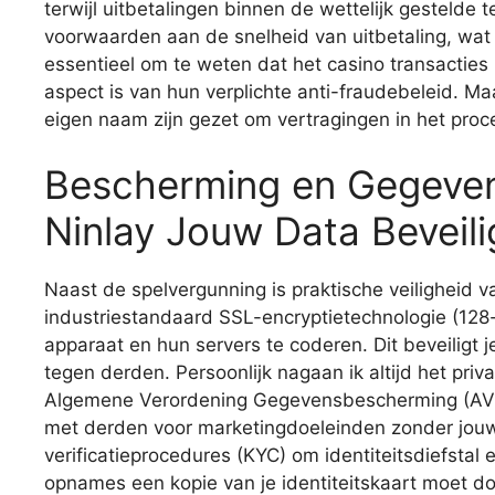
terwijl uitbetalingen binnen de wettelijk gestelde
voorwaarden aan de snelheid van uitbetaling, wat 
essentieel om te weten dat het casino transacties k
aspect is van hun verplichte anti-fraudebeleid. Ma
eigen naam zijn gezet om vertragingen in het proc
Bescherming en Gegeve
Ninlay Jouw Data Beveili
Naast de spelvergunning is praktische veiligheid v
industriestandaard SSL-encryptietechnologie (128-
apparaat en hun servers te coderen. Dit beveiligt j
tegen derden. Persoonlijk nagaan ik altijd het privac
Algemene Verordening Gegevensbescherming (AV
met derden voor marketingdoeleinden zonder jouw 
verificatieprocedures (KYC) om identiteitsdiefstal 
opnames een kopie van je identiteitskaart moet doo