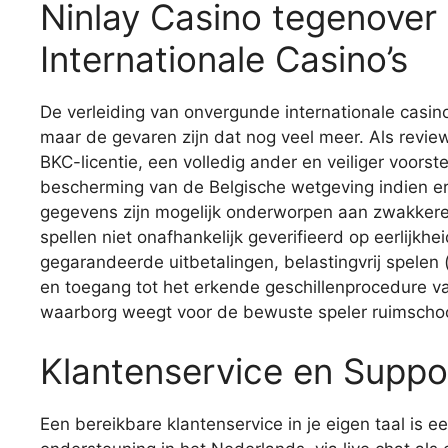
Ninlay Casino tegenove
Internationale Casino’s
De verleiding van onvergunde internationale casin
maar de gevaren zijn dat nog veel meer. Als review
BKC-licentie, een volledig ander en veiliger voorst
bescherming van de Belgische wetgeving indien er 
gegevens zijn mogelijk onderworpen aan zwakkere 
spellen niet onafhankelijk geverifieerd op eerlijkhe
gegarandeerde uitbetalingen, belastingvrij spelen 
en toegang tot het erkende geschillenprocedure 
waarborg weegt voor de bewuste speler ruimschoo
Klantenservice en Suppo
Een bereikbare klantenservice in je eigen taal is 