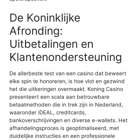
De Koninklijke
Afronding:
Uitbetalingen en
Klantenondersteuning
De allerbeste test van een casino dat beweert
elke spin te honoreren, is hoe vlot en gezwind
het die uitkeringen overmaakt. Koning Casino
presenteert een scala aan betrouwbare
betaalmethoden die in trek zijn in Nederland,
waaronder iDEAL, creditcards,
bankoverschrijvingen en diverse e-wallets. Het
afhandelingsproces is geoptimaliseerd, met
duidelijke instructies en een professionele