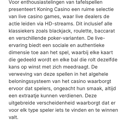
Voor enthousiastelingen van tafelspellen
presenteert Koning Casino een ruime selectie
van live casino games, waar live dealers de
actie leiden via HD-streams. Dit inclusief alle
klassiekers zoals blackjack, roulette, baccarat
en verschillende poker-varianten. De live-
ervaring biedt een sociale en authentieke
dimensie toe aan het spel, waarbij elke kaart
die gedeeld wordt en elke bal die rolt dezelfde
kans op winst met zich meedraagt. De
verweving van deze spellen in het algehele
beloningssysteem van het casino waarborgt
ervoor dat spelers, ongeacht hun smaak, altijd
een extraatje kunnen verdienen. Deze
uitgebreide verscheidenheid waarborgt dat er
voor elk type speler iets te vinden en te winnen
valt.