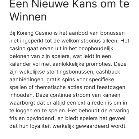
Een Nieuwe Kans om te
Winnen
Bij Koning Casino is het aanbod van bonussen
niet ingeperkt tot de welkomstbonus alleen. Het
casino gaat ervan uit in het onophoudelijk
belonen van zijn spelers, wat leidt in een
kalender vol met aanlokkelijke promoties. Deze
zijn wekelijkse stortingsbonussen, cashback-
aanbiedingen, gratis spins voor specifieke
spellen of thematische acties rond feestdagen
inhouden. Deze continue stroom van kansen
waarborgt dat er altijd een extra reden is om in
te loggen en te spelen. Het behoudt de ervaring
fris en opwindend, en biedt spelers het gevoel
dat hun loyaliteit werkelijk gewaardeerd wordt.