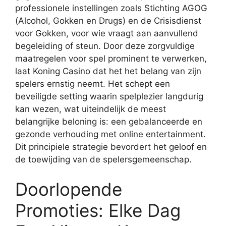
professionele instellingen zoals Stichting AGOG
(Alcohol, Gokken en Drugs) en de Crisisdienst
voor Gokken, voor wie vraagt aan aanvullend
begeleiding of steun. Door deze zorgvuldige
maatregelen voor spel prominent te verwerken,
laat Koning Casino dat het het belang van zijn
spelers ernstig neemt. Het schept een
beveiligde setting waarin spelplezier langdurig
kan wezen, wat uiteindelijk de meest
belangrijke beloning is: een gebalanceerde en
gezonde verhouding met online entertainment.
Dit principiele strategie bevordert het geloof en
de toewijding van de spelersgemeenschap.
Doorlopende
Promoties: Elke Dag