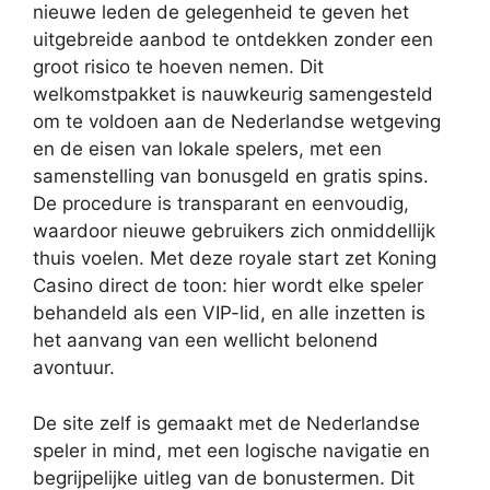
nieuwe leden de gelegenheid te geven het
uitgebreide aanbod te ontdekken zonder een
groot risico te hoeven nemen. Dit
welkomstpakket is nauwkeurig samengesteld
om te voldoen aan de Nederlandse wetgeving
en de eisen van lokale spelers, met een
samenstelling van bonusgeld en gratis spins.
De procedure is transparant en eenvoudig,
waardoor nieuwe gebruikers zich onmiddellijk
thuis voelen. Met deze royale start zet Koning
Casino direct de toon: hier wordt elke speler
behandeld als een VIP-lid, en alle inzetten is
het aanvang van een wellicht belonend
avontuur.
De site zelf is gemaakt met de Nederlandse
speler in mind, met een logische navigatie en
begrijpelijke uitleg van de bonustermen. Dit