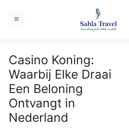
Langsung
ke
isi
Menu
Casino Koning:
Waarbij Elke Draai
Een Beloning
Ontvangt in
Nederland