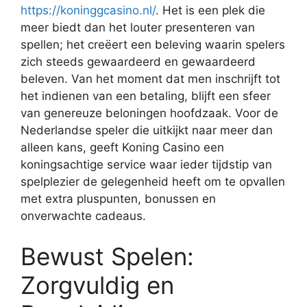
https://koninggcasino.nl/
. Het is een plek die
meer biedt dan het louter presenteren van
spellen; het creëert een beleving waarin spelers
zich steeds gewaardeerd en gewaardeerd
beleven. Van het moment dat men inschrijft tot
het indienen van een betaling, blijft een sfeer
van genereuze beloningen hoofdzaak. Voor de
Nederlandse speler die uitkijkt naar meer dan
alleen kans, geeft Koning Casino een
koningsachtige service waar ieder tijdstip van
spelplezier de gelegenheid heeft om te opvallen
met extra pluspunten, bonussen en
onverwachte cadeaus.
Bewust Spelen:
Zorgvuldig en