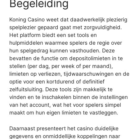
Begeleiding
Koning Casino weet dat daadwerkelijk plezierig
spelplezier gepaard gaat met zorgvuldigheid.
Het platform biedt een set tools en
hulpmiddelen waarmee spelers de regie over
hun spelgedrag kunnen vasthouden. Deze
bevatten de functie om depositolimieten in te
stellen (per dag, per week of per maand),
limieten op verliezen, tijdwaarschuwingen en de
optie voor een kortdurend of definitief
zelfuitsluiting. Deze tools zijn makkelijk te
vinden en te inschakelen binnen de instellingen
van het account, wat het voor spelers simpel
maakt om hun eigen limieten te vastleggen.
Daarnaast presenteert het casino duidelijke
gegevens en onmiddellijke koppelingen naar