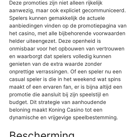
Deze promoties zijn niet alleen rijkelijk
aanwezig, maar ook expliciet gecommuniceerd.
Spelers kunnen gemakkelijk de actuele
aanbiedingen vinden op de promotiepagina van
het casino, met alle bijbehorende voorwaarden
helder uiteengezet. Deze openheid is
onmisbaar voor het opbouwen van vertrouwen
en waarborgt dat spelers volledig kunnen
genieten van de extra waarde zonder
onprettige verrassingen. Of een speler nu een
casual speler is die in het weekend wat spins
maakt of een ervaren fan, er is bijna altijd een
promotie die aansluit bij zijn speelstijl en
budget. Dit strategie van aanhoudende
beloning maakt Koning Casino tot een
dynamische en vrijgevige speelbestemming.
Bescherming,