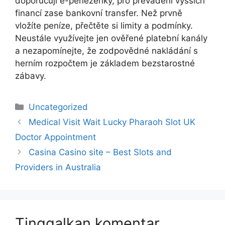
doporučují e-peněženky, pro převádění vyšších
financí zase bankovní transfer. Než prvně
vložíte peníze, přečtěte si limity a podmínky.
Neustále využívejte jen ověřené platební kanály
a nezapomínejte, že zodpovědné nakládání s
herním rozpočtem je základem bezstarostné
zábavy.
Kategori
Uncategorized
Medical Visit Wait Lucky Pharaoh Slot UK
Doctor Appointment
Casina Casino site – Best Slots and
Providers in Australia
Tinggalkan komentar