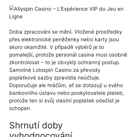
Doba zpracování se mění. Vložené prostředky
přes elektronické peněženky nebo karty jsou
skoro okamžité. V případě výběrů je to
pomalejší, protože personál casina musí osobně
zkontrolovat – to je obvyklý ochranný postup.
Samotné Lolospin Casino za převody
poplatkové sazby zpravidla neúčtuje.
Doporučuje ale hráčům, ať se dotazují u svého
bankovního ústavu nebo poskytovatele plateb,
protože ten si svůj vlastní poplatek odečíst je
schopen.
Shrnutí doby
vyhodnocování