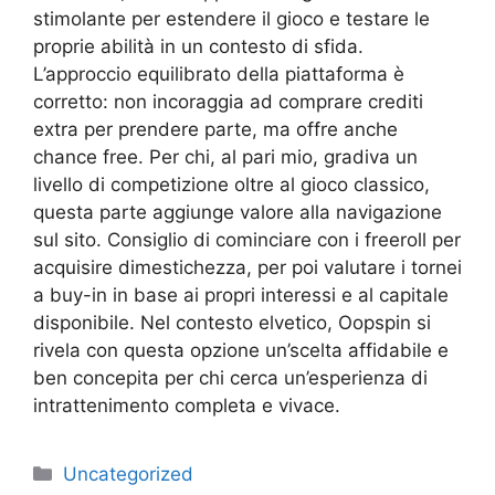
stimolante per estendere il gioco e testare le
proprie abilità in un contesto di sfida.
L’approccio equilibrato della piattaforma è
corretto: non incoraggia ad comprare crediti
extra per prendere parte, ma offre anche
chance free. Per chi, al pari mio, gradiva un
livello di competizione oltre al gioco classico,
questa parte aggiunge valore alla navigazione
sul sito. Consiglio di cominciare con i freeroll per
acquisire dimestichezza, per poi valutare i tornei
a buy-in in base ai propri interessi e al capitale
disponibile. Nel contesto elvetico, Oopspin si
rivela con questa opzione un’scelta affidabile e
ben concepita per chi cerca un’esperienza di
intrattenimento completa e vivace.
Kategori
Uncategorized