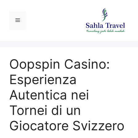
Langsung
ke
isi
Menu
Oopspin Casino:
Esperienza
Autentica nei
Tornei di un
Giocatore Svizzero