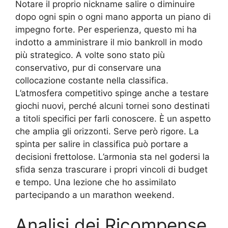
Notare il proprio nickname salire o diminuire
dopo ogni spin o ogni mano apporta un piano di
impegno forte. Per esperienza, questo mi ha
indotto a amministrare il mio bankroll in modo
più strategico. A volte sono stato più
conservativo, pur di conservare una
collocazione costante nella classifica.
L’atmosfera competitivo spinge anche a testare
giochi nuovi, perché alcuni tornei sono destinati
a titoli specifici per farli conoscere. È un aspetto
che amplia gli orizzonti. Serve però rigore. La
spinta per salire in classifica può portare a
decisioni frettolose. L’armonia sta nel godersi la
sfida senza trascurare i propri vincoli di budget
e tempo. Una lezione che ho assimilato
partecipando a un marathon weekend.
Analisi dei Ricompense