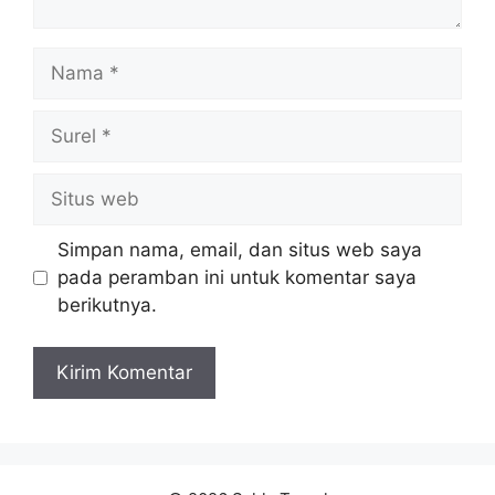
Nama
Surel
Situs
web
Simpan nama, email, dan situs web saya
pada peramban ini untuk komentar saya
berikutnya.