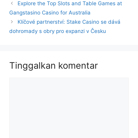
Explore the Top Slots and Table Games at
Gangstasino Casino for Australia
Klíčové partnerství: Stake Casino se dává
dohromady s obry pro expanzi v Česku
Tinggalkan komentar
Komentar