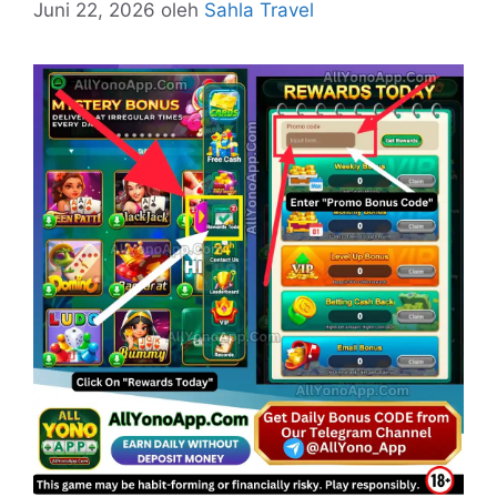
Juni 22, 2026
oleh
Sahla Travel