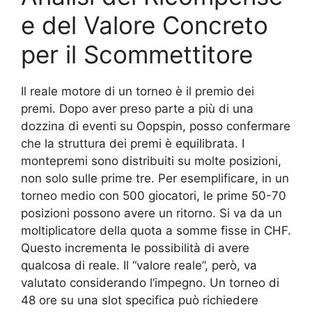
e del Valore Concreto
per il Scommettitore
Il reale motore di un torneo è il premio dei
premi. Dopo aver preso parte a più di una
dozzina di eventi su Oopspin, posso confermare
che la struttura dei premi è equilibrata. I
montepremi sono distribuiti su molte posizioni,
non solo sulle prime tre. Per esemplificare, in un
torneo medio con 500 giocatori, le prime 50-70
posizioni possono avere un ritorno. Si va da un
moltiplicatore della quota a somme fisse in CHF.
Questo incrementa le possibilità di avere
qualcosa di reale. Il “valore reale”, però, va
valutato considerando l’impegno. Un torneo di
48 ore su una slot specifica può richiedere